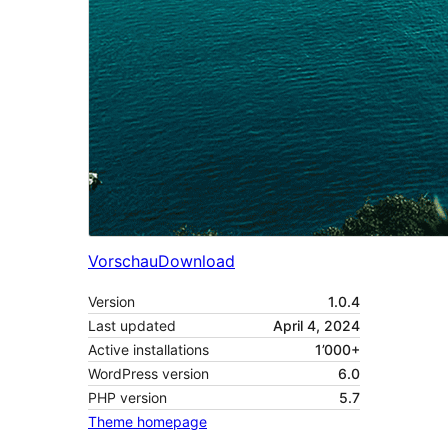
Vorschau
Download
Version
1.0.4
Last updated
April 4, 2024
Active installations
1’000+
WordPress version
6.0
PHP version
5.7
Theme homepage