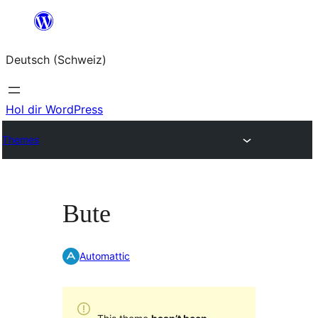
Zum
Inhalt
Deutsch (Schweiz)
springen
Hol dir WordPress
Themes
Bute
Automattic