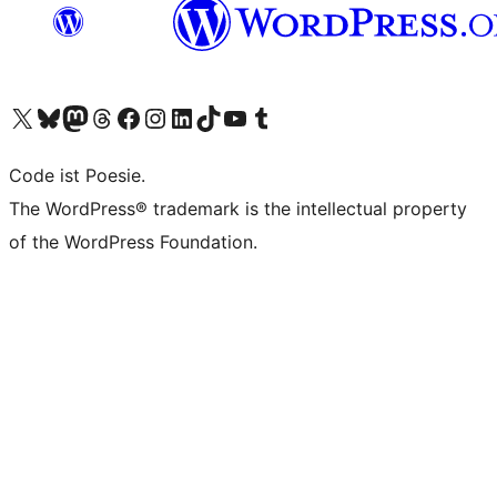
Das X-Konto (früher Twitter) von WordPress.org besuchen
Das Bluesky-Konto von WordPress.org besuchen
Das Mastodon-Konto von WordPress.org besuchen
Das Threads-Konto von WordPress.org besuchen
Die Facebook-Seite von WordPress.org besuchen
Das Instagram-Konto von WordPress.org besuchen
Das LinkedIn-Konto von WordPress.org besuchen
Das TikTok-Konto von WordPress.org besuchen
Den YouTube-Kanal von WordPress.org besuchen
Das Tumblr-Konto von WordPress.org besuchen
Code ist Poesie.
The WordPress® trademark is the intellectual property
of the WordPress Foundation.