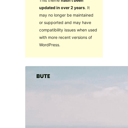
This theme
hasn’t been
updated in over 2 years
. It
may no longer be maintained
or supported and may have
compatibility issues when used
with more recent versions of
WordPress.