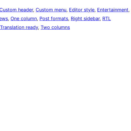
Custom header
, 
Custom menu
, 
Editor style
, 
Entertainment
, 
ews
, 
One column
, 
Post formats
, 
Right sidebar
, 
RTL
Translation ready
, 
Two columns