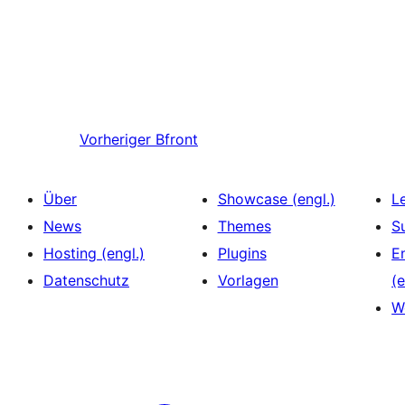
Vorheriger
Bfront
Über
Showcase (engl.)
L
News
Themes
S
Hosting (engl.)
Plugins
E
Datenschutz
Vorlagen
(e
W