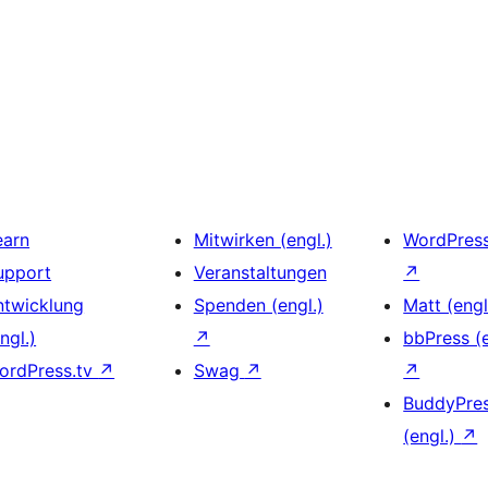
earn
Mitwirken (engl.)
WordPres
upport
Veranstaltungen
↗
ntwicklung
Spenden (engl.)
Matt (engl
ngl.)
↗
bbPress (e
ordPress.tv
↗
Swag
↗
↗
BuddyPre
(engl.)
↗