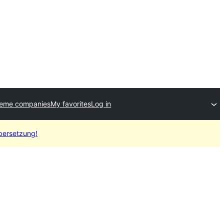
heme companies
My favorites
Log in
Übersetzung!