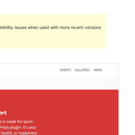
ibility issues when used with more recent versions
Vorschau
Download
Version
1.1.1
Last updated
September 16, 2016
Active installations
30+
Theme homepage