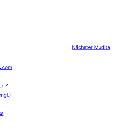
Nächster
Mudita
s.com
.)
↗
ngl.)
ss