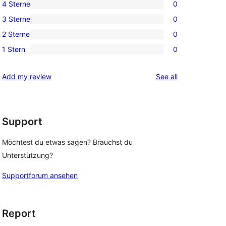
4 Sterne
0
5-
0
3 Sterne
0
Sterne-
4-
0
Rezension
2 Sterne
0
Sterne-
3-
0
Rezensionen
1 Stern
0
Sterne-
2-
0
Rezensionen
Sterne-
1-
reviews
Add my review
See all
Rezensionen
Sterne-
Rezensionen
Support
Möchtest du etwas sagen? Brauchst du
Unterstützung?
Supportforum ansehen
Report