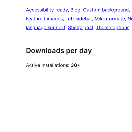
Accessibility ready
, 
Blog
, 
Custom background
, 
Featured images
, 
Left sidebar
, 
Mikroformate
, 
N
language support
, 
Sticky post
, 
Theme options
, 
Downloads per day
Active Installations:
30+