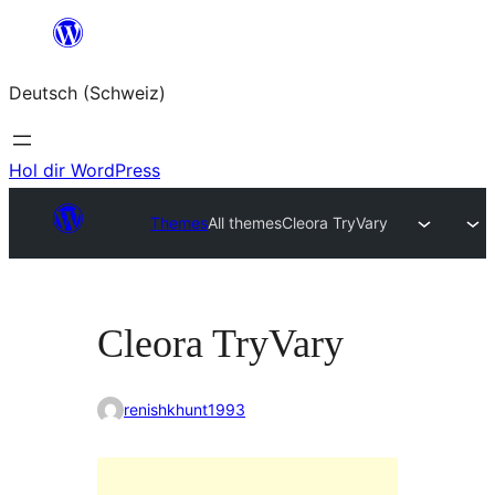
Zum
Inhalt
Deutsch (Schweiz)
springen
Hol dir WordPress
Themes
All themes
Cleora TryVary
Cleora TryVary
renishkhunt1993