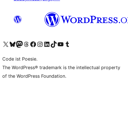
Das X-Konto (früher Twitter) von WordPress.org besuchen
Das Bluesky-Konto von WordPress.org besuchen
Das Mastodon-Konto von WordPress.org besuchen
Das Threads-Konto von WordPress.org besuchen
Die Facebook-Seite von WordPress.org besuchen
Das Instagram-Konto von WordPress.org besuchen
Das LinkedIn-Konto von WordPress.org besuchen
Das TikTok-Konto von WordPress.org besuchen
Den YouTube-Kanal von WordPress.org besuchen
Das Tumblr-Konto von WordPress.org besuchen
Code ist Poesie.
The WordPress® trademark is the intellectual property
of the WordPress Foundation.