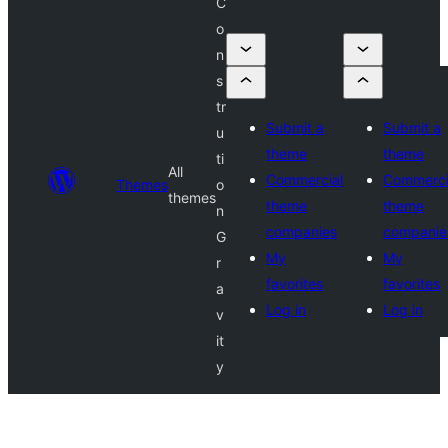
C
o
n
s
tr
Submit a
Submit a
u
theme
theme
ti
All
Commercial
Commerci
Themes
o
themes
theme
theme
n
companies
companie
G
My
My
r
favorites
favorites
a
Log in
Log in
v
it
y