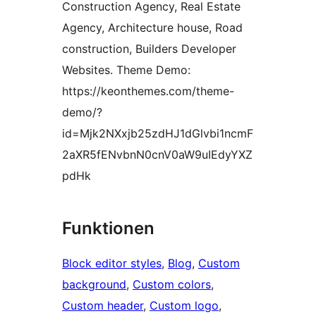
Construction Agency, Real Estate
Agency, Architecture house, Road
construction, Builders Developer
Websites. Theme Demo:
https://keonthemes.com/theme-
demo/?
id=Mjk2NXxjb25zdHJ1dGlvbi1ncmF
2aXR5fENvbnN0cnV0aW9uIEdyYXZ
pdHk
Funktionen
Block editor styles
, 
Blog
, 
Custom
background
, 
Custom colors
, 
Custom header
, 
Custom logo
, 