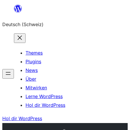
Zum
Inhalt
Deutsch (Schweiz)
springen
Themes
Plugins
News
Über
Mitwirken
Lerne WordPress
Hol dir WordPress
Hol dir WordPress