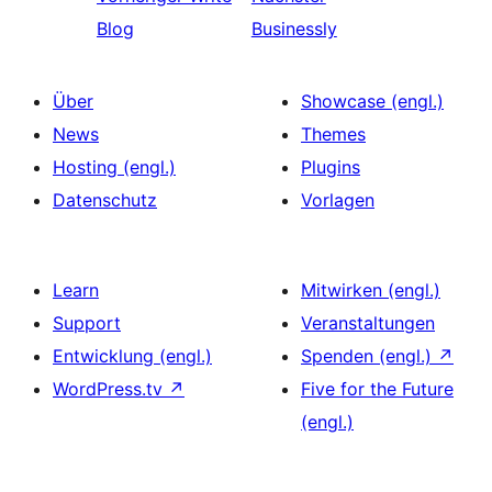
Blog
Businessly
Über
Showcase (engl.)
News
Themes
Hosting (engl.)
Plugins
Datenschutz
Vorlagen
Learn
Mitwirken (engl.)
Support
Veranstaltungen
Entwicklung (engl.)
Spenden (engl.)
↗
WordPress.tv
↗
Five for the Future
(engl.)