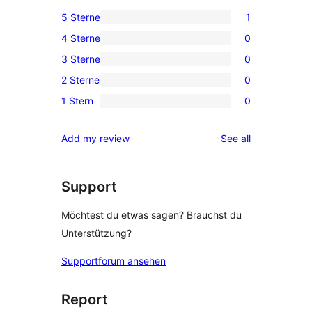
5 Sterne
1
1
4 Sterne
0
5-
0
3 Sterne
0
Sterne-
4-
0
Rezension
2 Sterne
0
Sterne-
3-
0
Rezensionen
1 Stern
0
Sterne-
2-
0
Rezensionen
Sterne-
1-
reviews
Add my review
See all
Rezensionen
Sterne-
Rezensionen
Support
Möchtest du etwas sagen? Brauchst du
Unterstützung?
Supportforum ansehen
Report