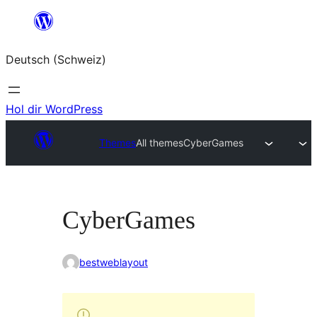
Zum
Inhalt
Deutsch (Schweiz)
springen
Hol dir WordPress
Themes
All themes
CyberGames
CyberGames
bestweblayout