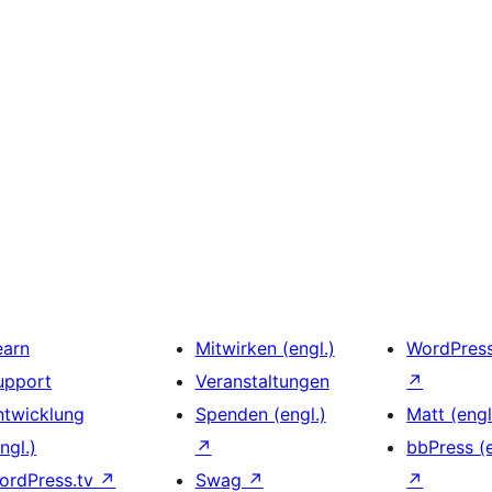
earn
Mitwirken (engl.)
WordPres
upport
Veranstaltungen
↗
ntwicklung
Spenden (engl.)
Matt (engl
ngl.)
↗
bbPress (e
ordPress.tv
↗
Swag
↗
↗