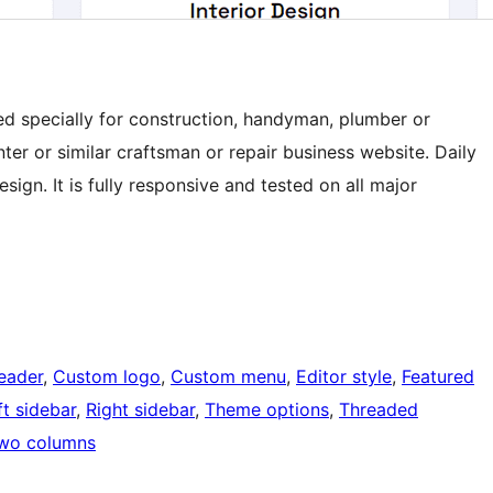
d specially for construction, handyman, plumber or
ter or similar craftsman or repair business website. Daily
ign. It is fully responsive and tested on all major
eader
, 
Custom logo
, 
Custom menu
, 
Editor style
, 
Featured
ft sidebar
, 
Right sidebar
, 
Theme options
, 
Threaded
wo columns