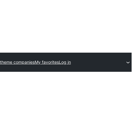
 theme companies
My favorites
Log in