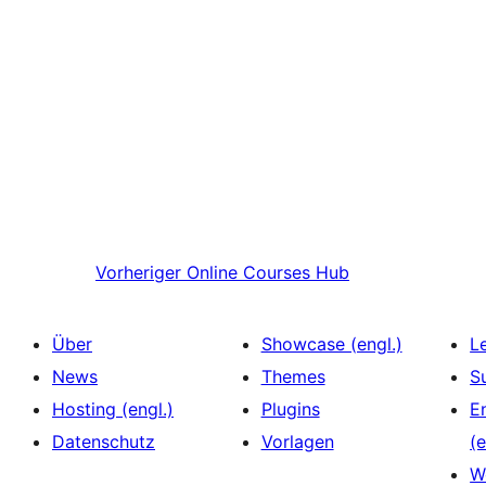
Vorheriger
Online Courses Hub
Über
Showcase (engl.)
L
News
Themes
S
Hosting (engl.)
Plugins
E
Datenschutz
Vorlagen
(e
W