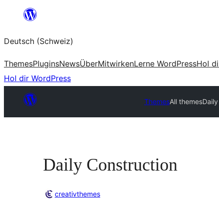
Zum
Inhalt
Deutsch (Schweiz)
springen
Themes
Plugins
News
Über
Mitwirken
Lerne WordPress
Hol d
Hol dir WordPress
Themes
All themes
Daily
Daily Construction
creativthemes