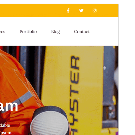
Vorschau
Download
Version
1.5
Last updated
Mai 29, 2026
Active installations
70+
WordPress version
5.1
PHP version
5.6
Theme homepage