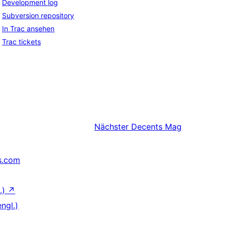
Development log
Subversion repository
In Trac ansehen
Trac tickets
Nächster
Decents Mag
s.com
.)
↗
ngl.)