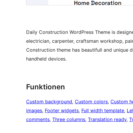
Daily Construction WordPress Theme is designe
electrician, carpenter, craftsman workshop, pain
Construction theme has beautifull and unique des
handheld devices.
Funktionen
Custom background
, 
Custom colors
, 
Custom h
images
, 
Footer widgets
, 
Full width template
, 
Le
comments
, 
Three columns
, 
Translation ready
, 
T