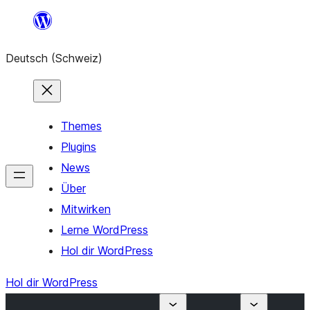
Zum
Inhalt
Deutsch (Schweiz)
springen
Themes
Plugins
News
Über
Mitwirken
Lerne WordPress
Hol dir WordPress
Hol dir WordPress