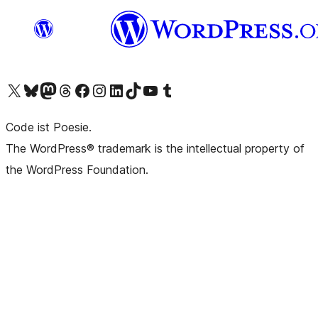
Das X-Konto (früher Twitter) von WordPress.org besuchen
Das Bluesky-Konto von WordPress.org besuchen
Das Mastodon-Konto von WordPress.org besuchen
Das Threads-Konto von WordPress.org besuchen
Die Facebook-Seite von WordPress.org besuchen
Das Instagram-Konto von WordPress.org besuchen
Das LinkedIn-Konto von WordPress.org besuchen
Das TikTok-Konto von WordPress.org besuchen
Den YouTube-Kanal von WordPress.org besuchen
Das Tumblr-Konto von WordPress.org besuchen
Code ist Poesie.
The WordPress® trademark is the intellectual property of
the WordPress Foundation.