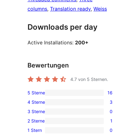
columns
, 
Translation ready
, 
Weiss
Downloads per day
Active Installations:
200+
Bewertungen
4.7
von 5 Sternen.
5 Sterne
16
16
4 Sterne
3
5-
3
3 Sterne
0
Sterne-
4-
0
Rezensionen
2 Sterne
1
Sterne-
3-
1
Rezensionen
1 Stern
0
Sterne-
2-
0
Rezensionen