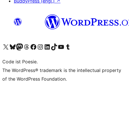
BuddyPress (engl.)
↗
Das X-Konto (früher Twitter) von WordPress.org besuchen
Das Bluesky-Konto von WordPress.org besuchen
Das Mastodon-Konto von WordPress.org besuchen
Das Threads-Konto von WordPress.org besuchen
Die Facebook-Seite von WordPress.org besuchen
Das Instagram-Konto von WordPress.org besuchen
Das LinkedIn-Konto von WordPress.org besuchen
Das TikTok-Konto von WordPress.org besuchen
Den YouTube-Kanal von WordPress.org besuchen
Das Tumblr-Konto von WordPress.org besuchen
Code ist Poesie.
The WordPress® trademark is the intellectual property
of the WordPress Foundation.