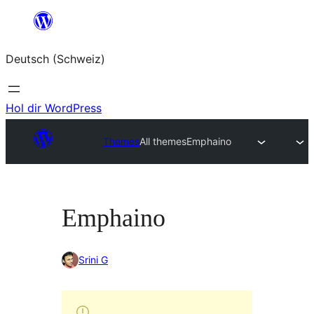
Zum
Inhalt
Deutsch (Schweiz)
springen
Hol dir WordPress
Themes
All themes
Emphaino
Emphaino
Srini G