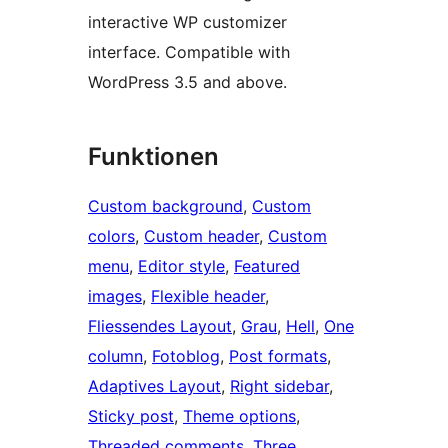
interactive WP customizer
interface. Compatible with
WordPress 3.5 and above.
Funktionen
Custom background
, 
Custom
colors
, 
Custom header
, 
Custom
menu
, 
Editor style
, 
Featured
images
, 
Flexible header
, 
Fliessendes Layout
, 
Grau
, 
Hell
, 
One
column
, 
Fotoblog
, 
Post formats
, 
Adaptives Layout
, 
Right sidebar
, 
Sticky post
, 
Theme options
, 
Threaded comments
, 
Three