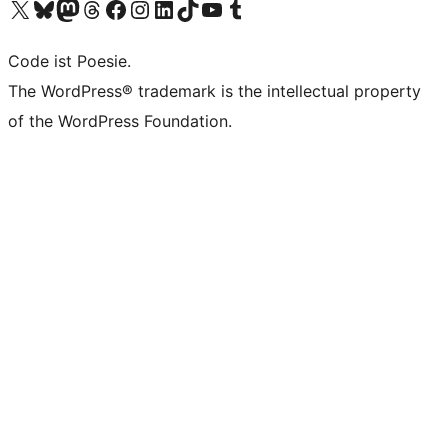
Das X-Konto (früher Twitter) von WordPress.org besuchen
Das Bluesky-Konto von WordPress.org besuchen
Das Mastodon-Konto von WordPress.org besuchen
Das Threads-Konto von WordPress.org besuchen
Die Facebook-Seite von WordPress.org besuchen
Das Instagram-Konto von WordPress.org besuchen
Das LinkedIn-Konto von WordPress.org besuchen
Das TikTok-Konto von WordPress.org besuchen
Den YouTube-Kanal von WordPress.org besuchen
Das Tumblr-Konto von WordPress.org besuchen
Code ist Poesie.
The WordPress® trademark is the intellectual property
of the WordPress Foundation.