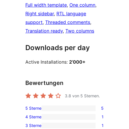
Full width template
, 
One column
, 
Right sidebar
, 
RTL language
support
, 
Threaded comments
, 
Translation ready
, 
Two columns
Downloads per day
Active Installations:
2’000+
Bewertungen
3.8
von 5 Sternen.
5 Sterne
5
5
4 Sterne
1
5-
1
3 Sterne
1
Sterne-
4-
1