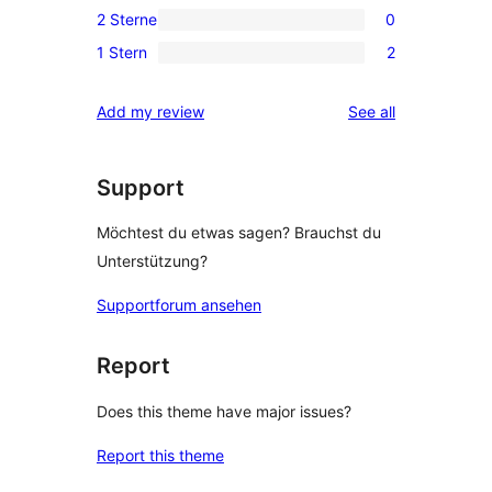
Rezensionen
2 Sterne
0
Sterne-
3-
0
Rezension
1 Stern
2
Sterne-
2-
2
Rezension
Sterne-
1-
reviews
Add my review
See all
Rezensionen
Sterne-
Rezensionen
Support
Möchtest du etwas sagen? Brauchst du
Unterstützung?
Supportforum ansehen
Report
Does this theme have major issues?
Report this theme