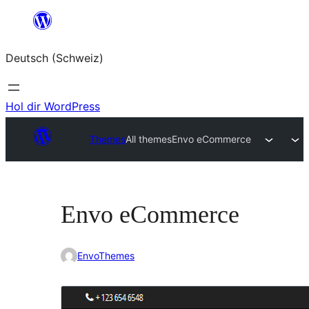
Zum
Inhalt
Deutsch (Schweiz)
springen
Hol dir WordPress
Themes
All themes
Envo eCommerce
Envo eCommerce
EnvoThemes