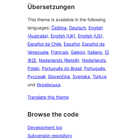
Übersetzungen
This theme is available in the following
languages:
Čeština
,
Deutsch
,
English
(Australia)
,
English (UK)
,
English (US)
,
Español de Chile
,
Español
,
Español de
Venezuela
,
Français
,
Galego
,
Italiano
,
日
本語
,
Nederlands (België)
,
Nederlands
,
Polski
,
Português do Brasil
,
Português
,
Русский
,
Slovenčina
,
Svenska
,
Türkçe
und
Українська
.
Translate this theme
Browse the code
Development log
Subversion repository