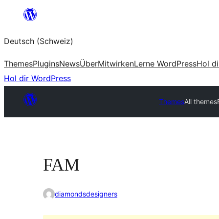
Zum
Inhalt
Deutsch (Schweiz)
springen
Themes
Plugins
News
Über
Mitwirken
Lerne WordPress
Hol d
Hol dir WordPress
Themes
All themes
FAM
diamondsdesigners