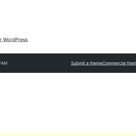
ir WordPress
FAM
Submit a theme
Commercial the