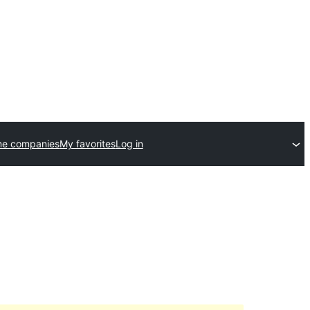
me companies
My favorites
Log in