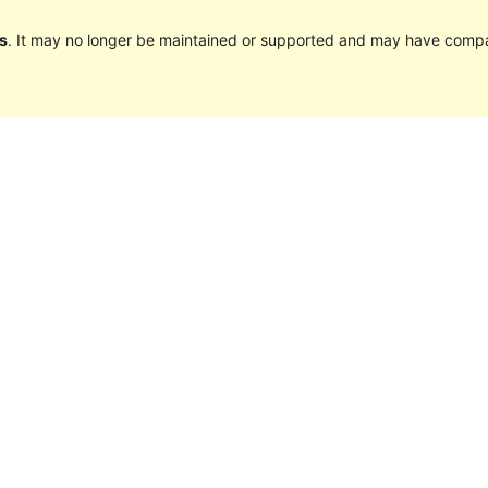
s
. It may no longer be maintained or supported and may have compat