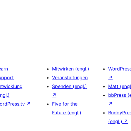
earn
Mitwirken (engl.)
WordPres
upport
Veranstaltungen
↗
ntwicklung
Spenden (engl.)
Matt (engl
ngl.)
↗
bbPress (e
ordPress.tv
↗
Five for the
↗
Future (engl.)
BuddyPre
(engl.)
↗