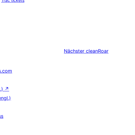
Trac tickets
Nächster
cleanRoar
s.com
.)
↗
ngl.)
ss