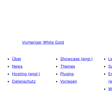
Vorheriger
White Gold
Über
Showcase (engl.)
L
News
Themes
S
Hosting (engl.)
Plugins
E
Datenschutz
Vorlagen
(e
W