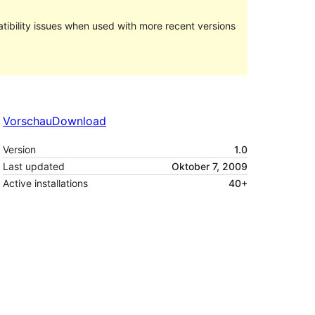
ibility issues when used with more recent versions
Vorschau
Download
Version
1.0
Last updated
Oktober 7, 2009
Active installations
40+