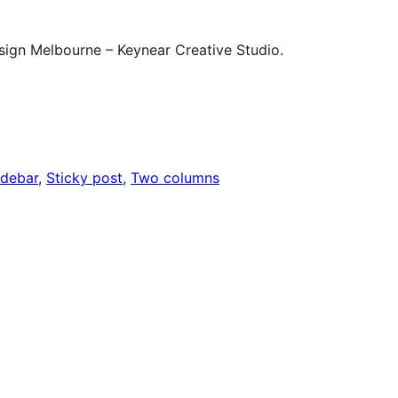
ign Melbourne – Keynear Creative Studio.
idebar
, 
Sticky post
, 
Two columns