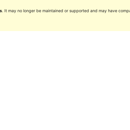
s
. It may no longer be maintained or supported and may have compat