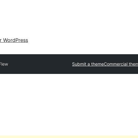
ir WordPress
Flew
Submit a theme
Commercial the