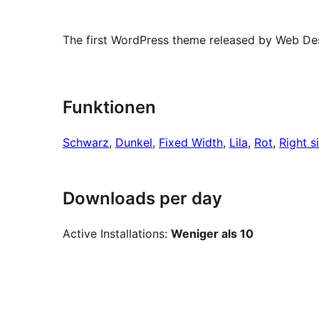
The first WordPress theme released by Web Des
Funktionen
Schwarz
, 
Dunkel
, 
Fixed Width
, 
Lila
, 
Rot
, 
Right s
Downloads per day
Active Installations:
Weniger als 10