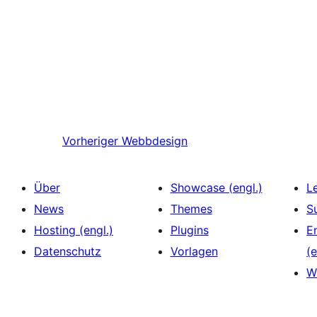
Vorheriger
Webbdesign
Über
Showcase (engl.)
L
News
Themes
S
Hosting (engl.)
Plugins
E
Datenschutz
Vorlagen
(e
W