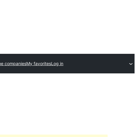
me companies
My favorites
Log in