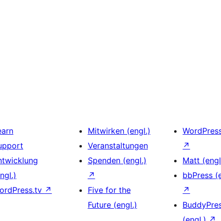
earn
Mitwirken (engl.)
WordPres
upport
Veranstaltungen
↗
ntwicklung
Spenden (engl.)
Matt (engl
ngl.)
↗
bbPress (e
ordPress.tv
↗
Five for the
↗
Future (engl.)
BuddyPre
(engl.)
↗