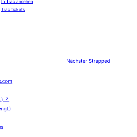
In Trac ansehen
Trac tickets
Nächster
Strapped
s.com
.)
↗
ngl.)
ss