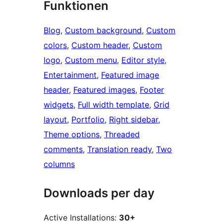
Funktionen
Blog
, 
Custom background
, 
Custom
colors
, 
Custom header
, 
Custom
logo
, 
Custom menu
, 
Editor style
, 
Entertainment
, 
Featured image
header
, 
Featured images
, 
Footer
widgets
, 
Full width template
, 
Grid
layout
, 
Portfolio
, 
Right sidebar
, 
Theme options
, 
Threaded
comments
, 
Translation ready
, 
Two
columns
Downloads per day
Active Installations:
30+