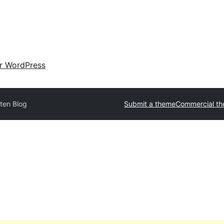
ir WordPress
ten Blog
Submit a theme
Commercial t