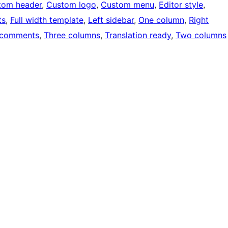
tom header
, 
Custom logo
, 
Custom menu
, 
Editor style
, 
ts
, 
Full width template
, 
Left sidebar
, 
One column
, 
Right
 comments
, 
Three columns
, 
Translation ready
, 
Two columns