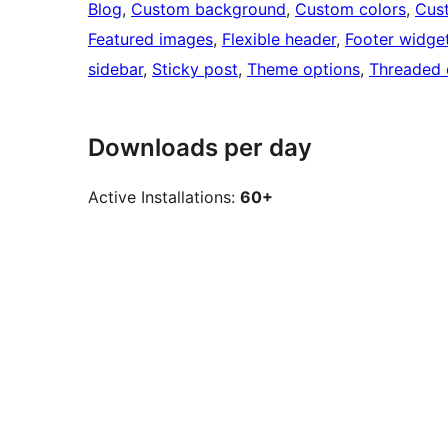
Blog
, 
Custom background
, 
Custom colors
, 
Cus
Featured images
, 
Flexible header
, 
Footer widge
sidebar
, 
Sticky post
, 
Theme options
, 
Threaded
Downloads per day
Active Installations:
60+