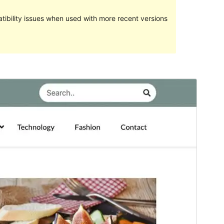
ibility issues when used with more recent versions
Vorschau
Download
Version
1.1.1
Last updated
Oktober 26, 2021
Active installations
60+
PHP version
5.6
Theme homepage