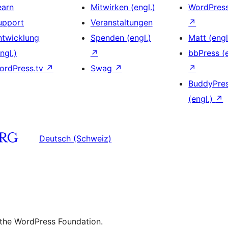
earn
Mitwirken (engl.)
WordPres
upport
Veranstaltungen
↗
ntwicklung
Spenden (engl.)
Matt (engl
ngl.)
↗
bbPress (e
ordPress.tv
↗
Swag
↗
↗
BuddyPre
(engl.)
↗
Deutsch (Schweiz)
 the WordPress Foundation.