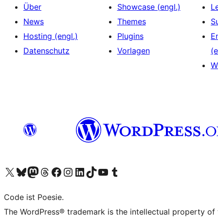
Über
Showcase (engl.)
L
News
Themes
S
Hosting (engl.)
Plugins
E
Datenschutz
Vorlagen
(e
W
Das X-Konto (früher Twitter) von WordPress.org besuchen
Das Bluesky-Konto von WordPress.org besuchen
Das Mastodon-Konto von WordPress.org besuchen
Das Threads-Konto von WordPress.org besuchen
Die Facebook-Seite von WordPress.org besuchen
Das Instagram-Konto von WordPress.org besuchen
Das LinkedIn-Konto von WordPress.org besuchen
Das TikTok-Konto von WordPress.org besuchen
Den YouTube-Kanal von WordPress.org besuchen
Das Tumblr-Konto von WordPress.org besuchen
Code ist Poesie.
The WordPress® trademark is the intellectual property of