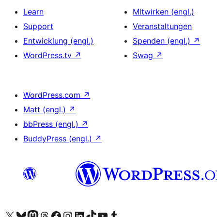
Learn
Mitwirken (engl.)
Support
Veranstaltungen
Entwicklung (engl.)
Spenden (engl.)
↗
WordPress.tv
↗
Swag
↗
WordPress.com
↗
Matt (engl.)
↗
bbPress (engl.)
↗
BuddyPress (engl.)
↗
Das X-Konto (früher Twitter) von WordPress.org besuchen
Das Bluesky-Konto von WordPress.org besuchen
Das Mastodon-Konto von WordPress.org besuchen
Das Threads-Konto von WordPress.org besuchen
Die Facebook-Seite von WordPress.org besuchen
Das Instagram-Konto von WordPress.org besuchen
Das LinkedIn-Konto von WordPress.org besuchen
Das TikTok-Konto von WordPress.org besuchen
Den YouTube-Kanal von WordPress.org besuchen
Das Tumblr-Konto von WordPress.org besuchen