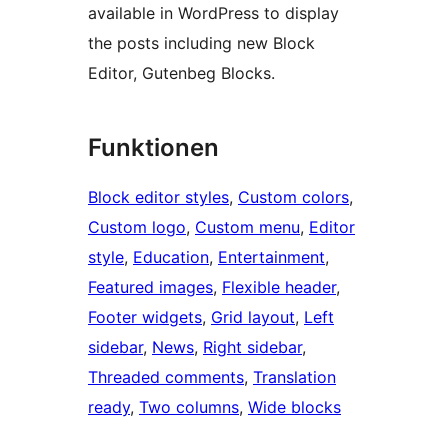
available in WordPress to display
the posts including new Block
Editor, Gutenbeg Blocks.
Funktionen
Block editor styles
, 
Custom colors
, 
Custom logo
, 
Custom menu
, 
Editor
style
, 
Education
, 
Entertainment
, 
Featured images
, 
Flexible header
, 
Footer widgets
, 
Grid layout
, 
Left
sidebar
, 
News
, 
Right sidebar
, 
Threaded comments
, 
Translation
ready
, 
Two columns
, 
Wide blocks