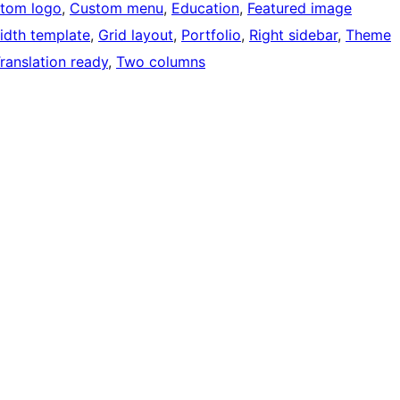
tom logo
, 
Custom menu
, 
Education
, 
Featured image
width template
, 
Grid layout
, 
Portfolio
, 
Right sidebar
, 
Theme
ranslation ready
, 
Two columns