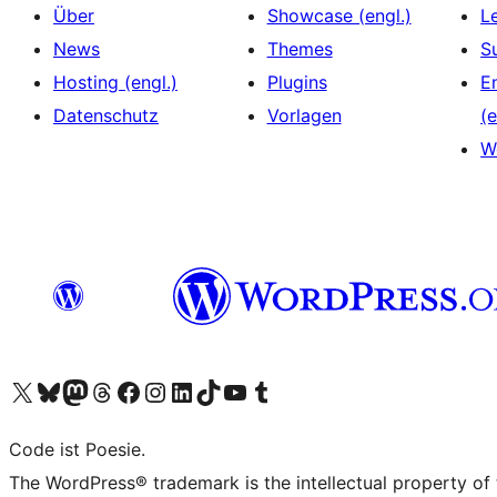
Über
Showcase (engl.)
L
News
Themes
S
Hosting (engl.)
Plugins
E
Datenschutz
Vorlagen
(e
W
Das X-Konto (früher Twitter) von WordPress.org besuchen
Das Bluesky-Konto von WordPress.org besuchen
Das Mastodon-Konto von WordPress.org besuchen
Das Threads-Konto von WordPress.org besuchen
Die Facebook-Seite von WordPress.org besuchen
Das Instagram-Konto von WordPress.org besuchen
Das LinkedIn-Konto von WordPress.org besuchen
Das TikTok-Konto von WordPress.org besuchen
Den YouTube-Kanal von WordPress.org besuchen
Das Tumblr-Konto von WordPress.org besuchen
Code ist Poesie.
The WordPress® trademark is the intellectual property of