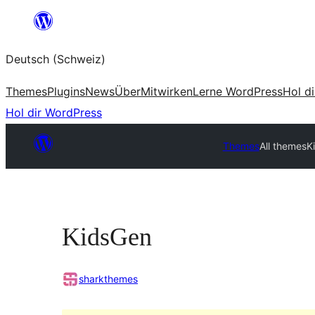
Zum
Inhalt
Deutsch (Schweiz)
springen
Themes
Plugins
News
Über
Mitwirken
Lerne WordPress
Hol d
Hol dir WordPress
Themes
All themes
K
KidsGen
sharkthemes