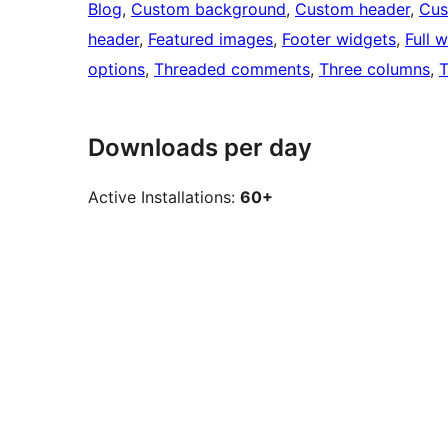
Blog
, 
Custom background
, 
Custom header
, 
Cus
header
, 
Featured images
, 
Footer widgets
, 
Full 
options
, 
Threaded comments
, 
Three columns
, 
T
Downloads per day
Active Installations:
60+