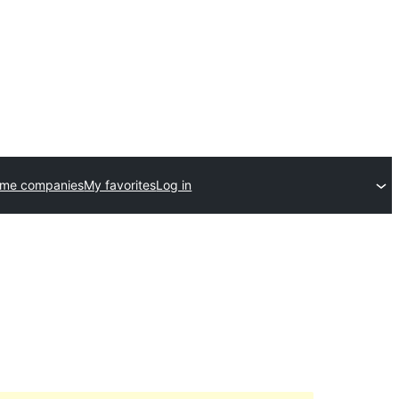
eme companies
My favorites
Log in