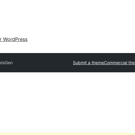
ir WordPress
idsGen
Submit a theme
Commercial th