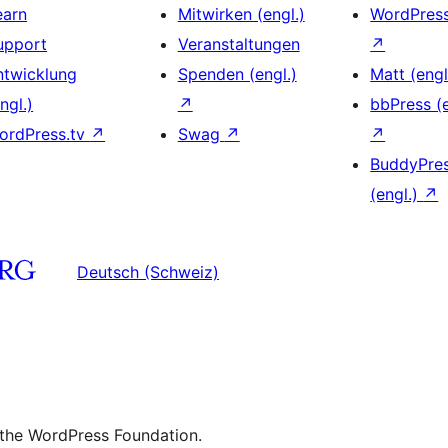
earn
Mitwirken (engl.)
WordPres
upport
Veranstaltungen
↗
ntwicklung
Spenden (engl.)
Matt (engl
ngl.)
↗
bbPress (e
ordPress.tv
↗
Swag
↗
↗
BuddyPre
(engl.)
↗
Deutsch (Schweiz)
 the WordPress Foundation.