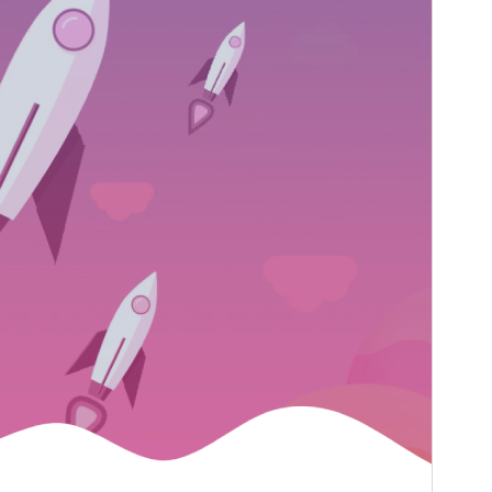
WordPress version
5.0
PHP version
5.6
Theme homepage