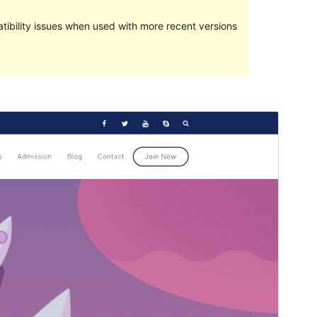
ibility issues when used with more recent versions
Commercial theme
This theme is free but offers additional paid
commercial upgrades or support.
Vorschau
Download
Dies ist ein Child-Theme von
KidsVibe
.
Version
1.0.0
Last updated
Juni 23, 2023
Active installations
60+