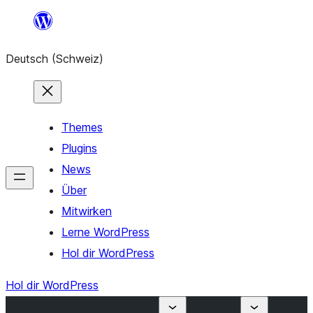
Zum
Inhalt
Deutsch (Schweiz)
springen
Themes
Plugins
News
Über
Mitwirken
Lerne WordPress
Hol dir WordPress
Hol dir WordPress