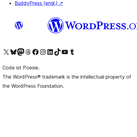
BuddyPress (engl.)
↗
Das X-Konto (früher Twitter) von WordPress.org besuchen
Das Bluesky-Konto von WordPress.org besuchen
Das Mastodon-Konto von WordPress.org besuchen
Das Threads-Konto von WordPress.org besuchen
Die Facebook-Seite von WordPress.org besuchen
Das Instagram-Konto von WordPress.org besuchen
Das LinkedIn-Konto von WordPress.org besuchen
Das TikTok-Konto von WordPress.org besuchen
Den YouTube-Kanal von WordPress.org besuchen
Das Tumblr-Konto von WordPress.org besuchen
Code ist Poesie.
The WordPress® trademark is the intellectual property of
the WordPress Foundation.