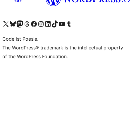
Das X-Konto (früher Twitter) von WordPress.org besuchen
Das Bluesky-Konto von WordPress.org besuchen
Das Mastodon-Konto von WordPress.org besuchen
Das Threads-Konto von WordPress.org besuchen
Die Facebook-Seite von WordPress.org besuchen
Das Instagram-Konto von WordPress.org besuchen
Das LinkedIn-Konto von WordPress.org besuchen
Das TikTok-Konto von WordPress.org besuchen
Den YouTube-Kanal von WordPress.org besuchen
Das Tumblr-Konto von WordPress.org besuchen
Code ist Poesie.
The WordPress® trademark is the intellectual property
of the WordPress Foundation.