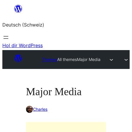
Zum
Inhalt
Deutsch (Schweiz)
springen
Hol dir WordPress
Themes
All themes
Major Media
Major Media
Charles