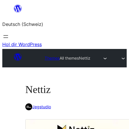
Zum
Inhalt
Deutsch (Schweiz)
springen
Hol dir WordPress
Themes
All themes
Nettiz
Nettiz
Jegstudio