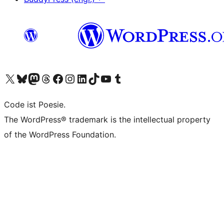
Das X-Konto (früher Twitter) von WordPress.org besuchen
Das Bluesky-Konto von WordPress.org besuchen
Das Mastodon-Konto von WordPress.org besuchen
Das Threads-Konto von WordPress.org besuchen
Die Facebook-Seite von WordPress.org besuchen
Das Instagram-Konto von WordPress.org besuchen
Das LinkedIn-Konto von WordPress.org besuchen
Das TikTok-Konto von WordPress.org besuchen
Den YouTube-Kanal von WordPress.org besuchen
Das Tumblr-Konto von WordPress.org besuchen
Code ist Poesie.
The WordPress® trademark is the intellectual property
of the WordPress Foundation.