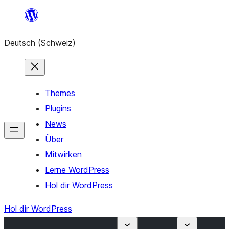
Zum
Inhalt
Deutsch (Schweiz)
springen
Themes
Plugins
News
Über
Mitwirken
Lerne WordPress
Hol dir WordPress
Hol dir WordPress