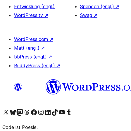
Entwicklung (engl.)
Spenden (engl.)
↗
WordPress.tv
↗
Swag
↗
WordPress.com
↗
Matt (engl.)
↗
bbPress (engl.)
↗
BuddyPress (engl.)
↗
Das X-Konto (früher Twitter) von WordPress.org besuchen
Das Bluesky-Konto von WordPress.org besuchen
Das Mastodon-Konto von WordPress.org besuchen
Das Threads-Konto von WordPress.org besuchen
Die Facebook-Seite von WordPress.org besuchen
Das Instagram-Konto von WordPress.org besuchen
Das LinkedIn-Konto von WordPress.org besuchen
Das TikTok-Konto von WordPress.org besuchen
Den YouTube-Kanal von WordPress.org besuchen
Das Tumblr-Konto von WordPress.org besuchen
Code ist Poesie.