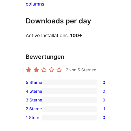
columns
Downloads per day
Active Installations:
100+
Bewertungen
2
von 5 Sternen.
5 Sterne
0
0
4 Sterne
0
5-
0
3 Sterne
0
Sterne-
4-
0
Rezensionen
2 Sterne
1
Sterne-
3-
1
Rezensionen
1 Stern
0
Sterne-
2-
0
Rezensionen
Sterne-
1-