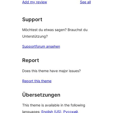
reviews
Add my review
See all
Rezension
Sterne-
Rezensionen
Support
Möchtest du etwas sagen? Brauchst du
Unterstützung?
Supportforum ansehen
Report
Does this theme have major issues?
Report this theme
Übersetzungen
This theme is available in the following
languages:
English (US)
,
Русский
,