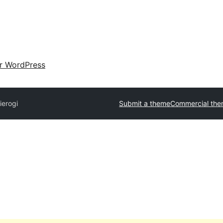
ir WordPress
ierogi
Submit a theme
Commercial th