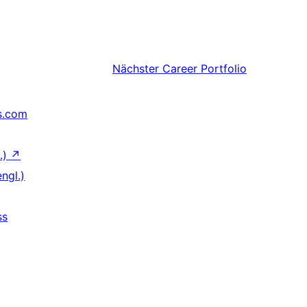
Nächster
Career Portfolio
s.com
.)
↗
ngl.)
ss