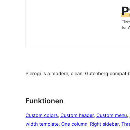
Pierogi is a modern, clean, Gutenberg compatible
Funktionen
Custom colors
, 
Custom header
, 
Custom menu
, 
width template
, 
One column
, 
Right sidebar
, 
Thr