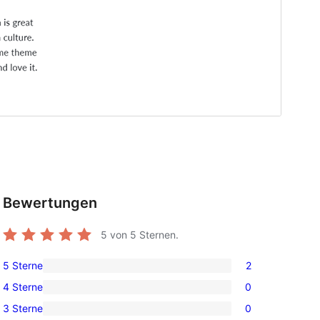
Bewertungen
5
von 5 Sternen.
5 Sterne
2
2
4 Sterne
0
5-
0
3 Sterne
0
Sterne-
4-
0