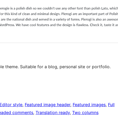
 theme. Suitable for a blog, personal site or portfolio.
Editor style
, 
Featured image header
, 
Featured images
, 
Full
eaded comments
, 
Translation ready
, 
Two columns