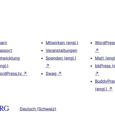
earn
Mitwirken (engl.)
WordPres
upport
Veranstaltungen
↗
ntwicklung
Spenden (engl.)
Matt (engl
ngl.)
↗
bbPress (e
ordPress.tv
↗
Swag
↗
↗
BuddyPre
(engl.)
↗
Deutsch (Schweiz)