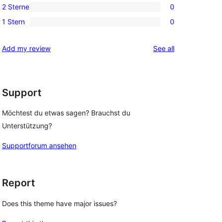
Rezensionen
2 Sterne
0
Sterne-
3-
0
Rezensionen
1 Stern
0
Sterne-
2-
0
Rezensionen
Sterne-
1-
reviews
Add my review
See all
Rezensionen
Sterne-
Rezensionen
Support
Möchtest du etwas sagen? Brauchst du
Unterstützung?
Supportforum ansehen
Report
Does this theme have major issues?