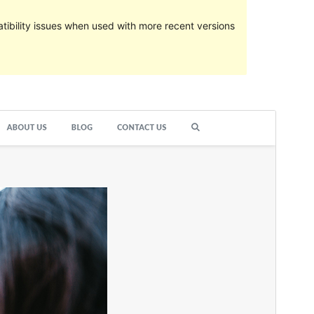
ibility issues when used with more recent versions
Vorschau
Download
Version
1.0.10
Last updated
April 7, 2020
Active installations
90+
Theme homepage