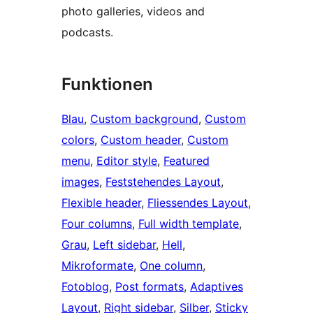
photo galleries, videos and
podcasts.
Funktionen
Blau
, 
Custom background
, 
Custom
colors
, 
Custom header
, 
Custom
menu
, 
Editor style
, 
Featured
images
, 
Feststehendes Layout
, 
Flexible header
, 
Fliessendes Layout
, 
Four columns
, 
Full width template
, 
Grau
, 
Left sidebar
, 
Hell
, 
Mikroformate
, 
One column
, 
Fotoblog
, 
Post formats
, 
Adaptives
Layout
, 
Right sidebar
, 
Silber
, 
Sticky