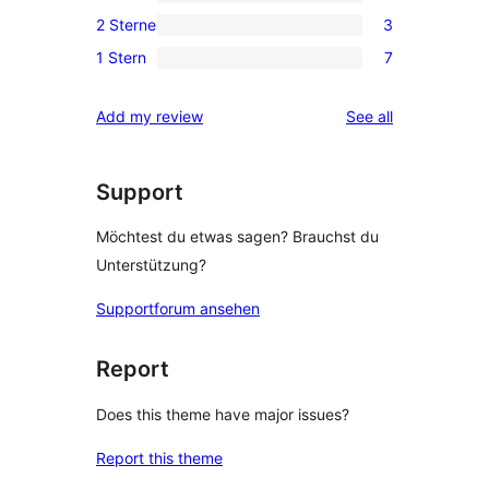
3
Rezensionen
2 Sterne
3
Sterne-
3-
3
Rezensionen
1 Stern
7
Sterne-
2-
7
Rezensionen
Sterne-
1-
reviews
Add my review
See all
Rezensionen
Sterne-
Rezensionen
Support
Möchtest du etwas sagen? Brauchst du
Unterstützung?
Supportforum ansehen
Report
Does this theme have major issues?
Report this theme