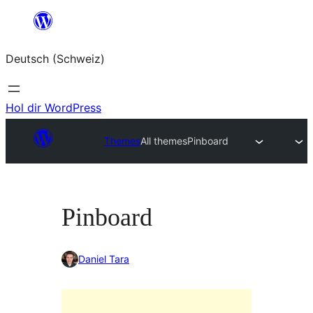
Zum
Inhalt
Deutsch (Schweiz)
springen
Hol dir WordPress
Themes
All themes
Pinboard
Pinboard
Daniel Tara