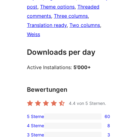
post
, 
Theme options
, 
Threaded
comments
, 
Three columns
, 
Translation ready
, 
Two columns
, 
Weiss
Downloads per day
Active Installations:
5’000+
Bewertungen
4.4
von 5 Sternen.
5 Sterne
60
60
4 Sterne
8
5-
8
3 Sterne
3
Sterne-
4-