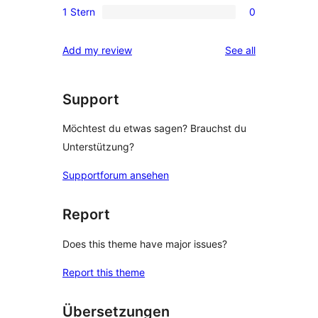
Rezensionen
1 Stern
0
Sterne-
2-
0
Rezensionen
Sterne-
1-
reviews
Add my review
See all
Rezension
Sterne-
Rezensionen
Support
Möchtest du etwas sagen? Brauchst du
Unterstützung?
Supportforum ansehen
Report
Does this theme have major issues?
Report this theme
Übersetzungen