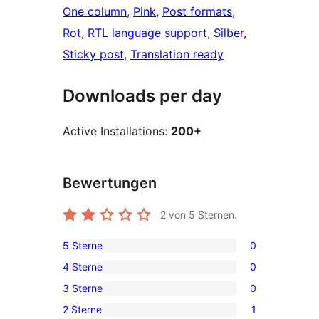
One column
, 
Pink
, 
Post formats
, 
Rot
, 
RTL language support
, 
Silber
, 
Sticky post
, 
Translation ready
Downloads per day
Active Installations:
200+
Bewertungen
2
von 5 Sternen.
5 Sterne
0
0
4 Sterne
0
5-
0
3 Sterne
0
Sterne-
4-
0
Rezensionen
2 Sterne
1
Sterne-
3-
1