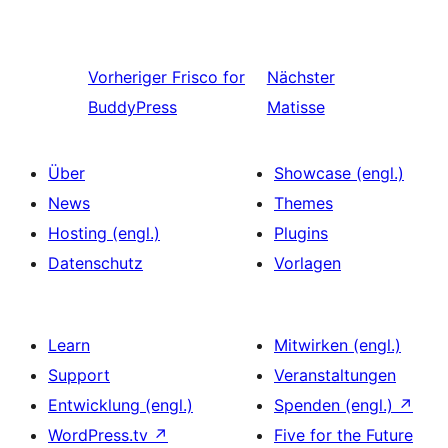
Vorheriger
Frisco for
Nächster
BuddyPress
Matisse
Über
Showcase (engl.)
News
Themes
Hosting (engl.)
Plugins
Datenschutz
Vorlagen
Learn
Mitwirken (engl.)
Support
Veranstaltungen
Entwicklung (engl.)
Spenden (engl.)
↗
WordPress.tv
↗
Five for the Future