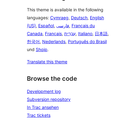
This theme is available in the following
languages:
Cymraeg
,
Deutsch
,
English
(US)
,
Español
,
فارسی
,
Français du
Canada
,
Français
,
עִבְרִית
,
Italiano
,
日本語
,
한국어
,
Nederlands
,
Português do Brasil
und
Shqip
.
Translate this theme
Browse the code
Development log
Subversion repository
In Trac ansehen
Trac tickets