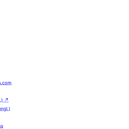
s.com
.)
↗
ngl.)
ss