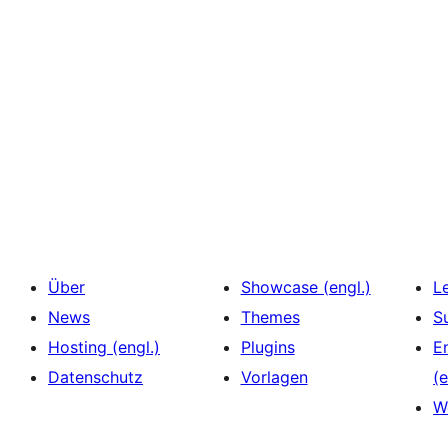
Über
Showcase (engl.)
L
News
Themes
S
Hosting (engl.)
Plugins
E
Datenschutz
Vorlagen
(e
W