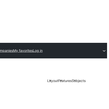
ompanies
My favorites
Log in
Layout
Features
Subjects