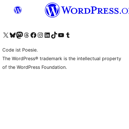
Das X-Konto (früher Twitter) von WordPress.org besuchen
Das Bluesky-Konto von WordPress.org besuchen
Das Mastodon-Konto von WordPress.org besuchen
Das Threads-Konto von WordPress.org besuchen
Die Facebook-Seite von WordPress.org besuchen
Das Instagram-Konto von WordPress.org besuchen
Das LinkedIn-Konto von WordPress.org besuchen
Das TikTok-Konto von WordPress.org besuchen
Den YouTube-Kanal von WordPress.org besuchen
Das Tumblr-Konto von WordPress.org besuchen
Code ist Poesie.
The WordPress® trademark is the intellectual property
of the WordPress Foundation.