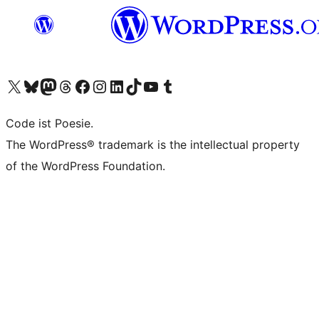
Das X-Konto (früher Twitter) von WordPress.org besuchen
Das Bluesky-Konto von WordPress.org besuchen
Das Mastodon-Konto von WordPress.org besuchen
Das Threads-Konto von WordPress.org besuchen
Die Facebook-Seite von WordPress.org besuchen
Das Instagram-Konto von WordPress.org besuchen
Das LinkedIn-Konto von WordPress.org besuchen
Das TikTok-Konto von WordPress.org besuchen
Den YouTube-Kanal von WordPress.org besuchen
Das Tumblr-Konto von WordPress.org besuchen
Code ist Poesie.
The WordPress® trademark is the intellectual property
of the WordPress Foundation.