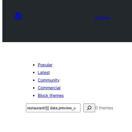
Themes
Popular
Latest
Community
Commercial
Block themes
Suchen
0 themes