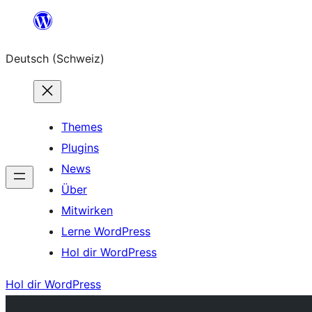
Zum
Inhalt
Deutsch (Schweiz)
springen
Themes
Plugins
News
Über
Mitwirken
Lerne WordPress
Hol dir WordPress
Hol dir WordPress