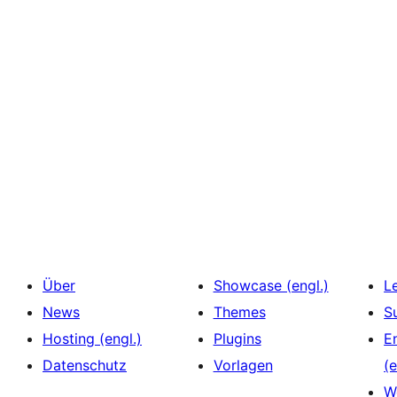
Über
Showcase (engl.)
L
News
Themes
S
Hosting (engl.)
Plugins
E
Datenschutz
Vorlagen
(e
W