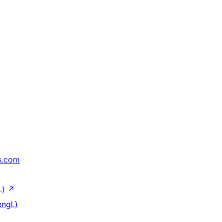
s.com
.)
↗
ngl.)