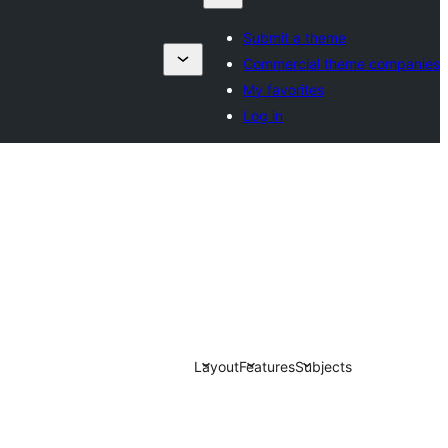
Submit a theme
Commercial theme companies
My favorites
Log in
Layout
Features
Subjects