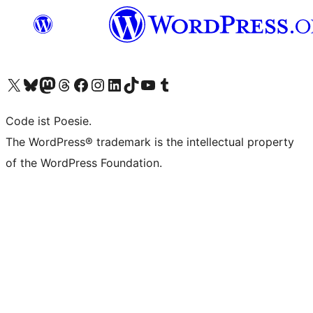
Das X-Konto (früher Twitter) von WordPress.org besuchen
Das Bluesky-Konto von WordPress.org besuchen
Das Mastodon-Konto von WordPress.org besuchen
Das Threads-Konto von WordPress.org besuchen
Die Facebook-Seite von WordPress.org besuchen
Das Instagram-Konto von WordPress.org besuchen
Das LinkedIn-Konto von WordPress.org besuchen
Das TikTok-Konto von WordPress.org besuchen
Den YouTube-Kanal von WordPress.org besuchen
Das Tumblr-Konto von WordPress.org besuchen
Code ist Poesie.
The WordPress® trademark is the intellectual property
of the WordPress Foundation.