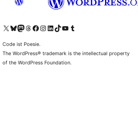
Das X-Konto (früher Twitter) von WordPress.org besuchen
Das Bluesky-Konto von WordPress.org besuchen
Das Mastodon-Konto von WordPress.org besuchen
Das Threads-Konto von WordPress.org besuchen
Die Facebook-Seite von WordPress.org besuchen
Das Instagram-Konto von WordPress.org besuchen
Das LinkedIn-Konto von WordPress.org besuchen
Das TikTok-Konto von WordPress.org besuchen
Den YouTube-Kanal von WordPress.org besuchen
Das Tumblr-Konto von WordPress.org besuchen
Code ist Poesie.
The WordPress® trademark is the intellectual property
of the WordPress Foundation.