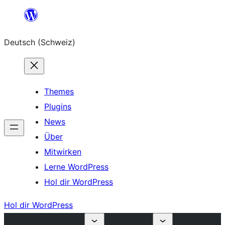
Zum
Inhalt
Deutsch (Schweiz)
springen
Themes
Plugins
News
Über
Mitwirken
Lerne WordPress
Hol dir WordPress
Hol dir WordPress