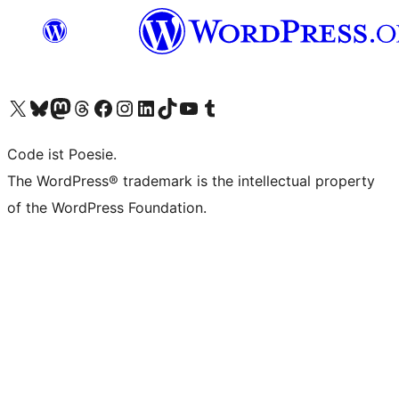
Das X-Konto (früher Twitter) von WordPress.org besuchen
Das Bluesky-Konto von WordPress.org besuchen
Das Mastodon-Konto von WordPress.org besuchen
Das Threads-Konto von WordPress.org besuchen
Die Facebook-Seite von WordPress.org besuchen
Das Instagram-Konto von WordPress.org besuchen
Das LinkedIn-Konto von WordPress.org besuchen
Das TikTok-Konto von WordPress.org besuchen
Den YouTube-Kanal von WordPress.org besuchen
Das Tumblr-Konto von WordPress.org besuchen
Code ist Poesie.
The WordPress® trademark is the intellectual property
of the WordPress Foundation.