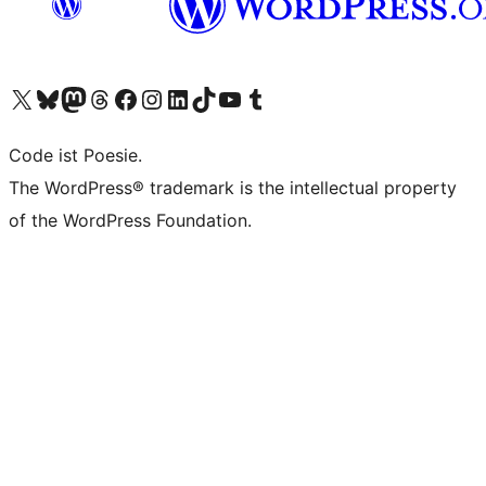
Das X-Konto (früher Twitter) von WordPress.org besuchen
Das Bluesky-Konto von WordPress.org besuchen
Das Mastodon-Konto von WordPress.org besuchen
Das Threads-Konto von WordPress.org besuchen
Die Facebook-Seite von WordPress.org besuchen
Das Instagram-Konto von WordPress.org besuchen
Das LinkedIn-Konto von WordPress.org besuchen
Das TikTok-Konto von WordPress.org besuchen
Den YouTube-Kanal von WordPress.org besuchen
Das Tumblr-Konto von WordPress.org besuchen
Code ist Poesie.
The WordPress® trademark is the intellectual property
of the WordPress Foundation.