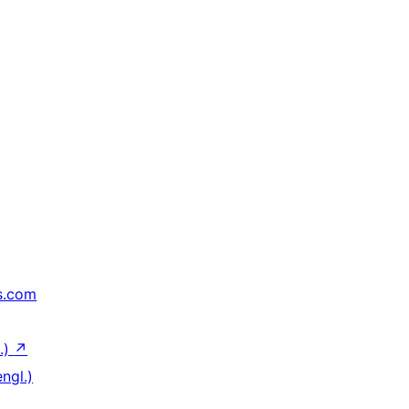
s.com
.)
↗
ngl.)