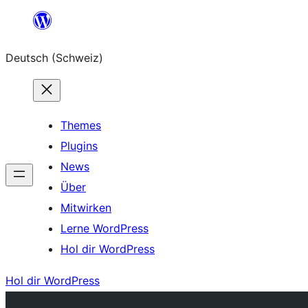
Zum
Inhalt
Deutsch (Schweiz)
springen
Themes
Plugins
News
Über
Mitwirken
Lerne WordPress
Hol dir WordPress
Hol dir WordPress