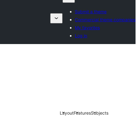
Submit a theme
Commercial theme companies
My favorites
Log in
Layout
Features
Subjects