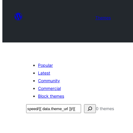
Themes
Popular
Latest
Community
Commercial
Block themes
Suchen
0 themes