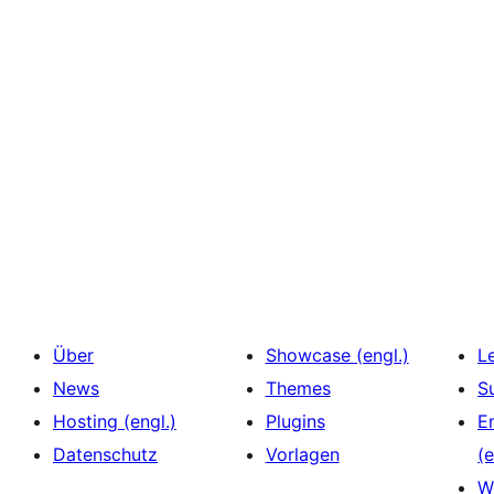
Über
Showcase (engl.)
L
News
Themes
S
Hosting (engl.)
Plugins
E
Datenschutz
Vorlagen
(e
W