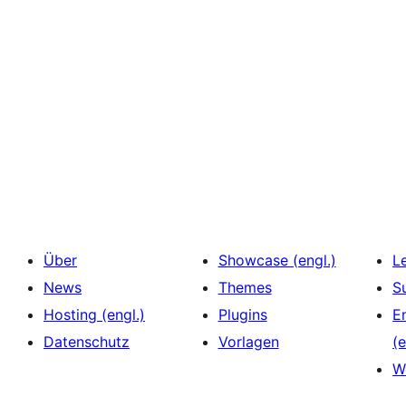
Über
Showcase (engl.)
L
News
Themes
S
Hosting (engl.)
Plugins
E
Datenschutz
Vorlagen
(e
W