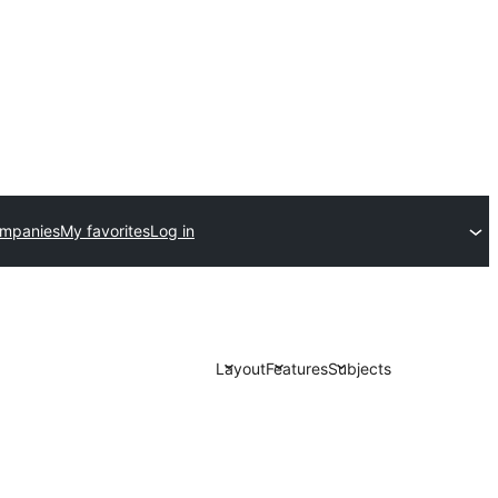
ompanies
My favorites
Log in
Layout
Features
Subjects