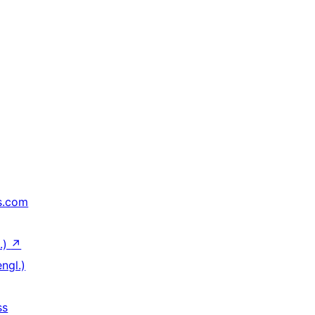
s.com
.)
↗
ngl.)
ss