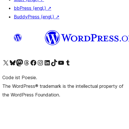
bbPress (engl.)
↗
BuddyPress (engl.)
↗
Das X-Konto (früher Twitter) von WordPress.org besuchen
Das Bluesky-Konto von WordPress.org besuchen
Das Mastodon-Konto von WordPress.org besuchen
Das Threads-Konto von WordPress.org besuchen
Die Facebook-Seite von WordPress.org besuchen
Das Instagram-Konto von WordPress.org besuchen
Das LinkedIn-Konto von WordPress.org besuchen
Das TikTok-Konto von WordPress.org besuchen
Den YouTube-Kanal von WordPress.org besuchen
Das Tumblr-Konto von WordPress.org besuchen
Code ist Poesie.
The WordPress® trademark is the intellectual property of
the WordPress Foundation.