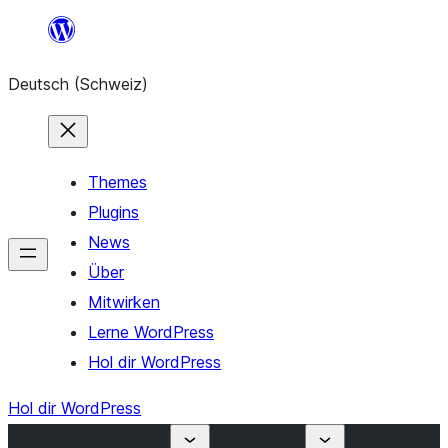
Zum
Inhalt
Deutsch (Schweiz)
springen
Themes
Plugins
News
Über
Mitwirken
Lerne WordPress
Hol dir WordPress
Hol dir WordPress