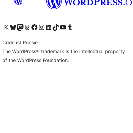
Das X-Konto (früher Twitter) von WordPress.org besuchen
Das Bluesky-Konto von WordPress.org besuchen
Das Mastodon-Konto von WordPress.org besuchen
Das Threads-Konto von WordPress.org besuchen
Die Facebook-Seite von WordPress.org besuchen
Das Instagram-Konto von WordPress.org besuchen
Das LinkedIn-Konto von WordPress.org besuchen
Das TikTok-Konto von WordPress.org besuchen
Den YouTube-Kanal von WordPress.org besuchen
Das Tumblr-Konto von WordPress.org besuchen
Code ist Poesie.
The WordPress® trademark is the intellectual property
of the WordPress Foundation.