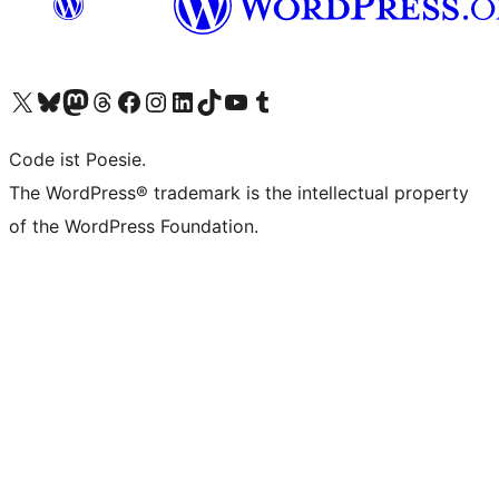
Das X-Konto (früher Twitter) von WordPress.org besuchen
Das Bluesky-Konto von WordPress.org besuchen
Das Mastodon-Konto von WordPress.org besuchen
Das Threads-Konto von WordPress.org besuchen
Die Facebook-Seite von WordPress.org besuchen
Das Instagram-Konto von WordPress.org besuchen
Das LinkedIn-Konto von WordPress.org besuchen
Das TikTok-Konto von WordPress.org besuchen
Den YouTube-Kanal von WordPress.org besuchen
Das Tumblr-Konto von WordPress.org besuchen
Code ist Poesie.
The WordPress® trademark is the intellectual property
of the WordPress Foundation.