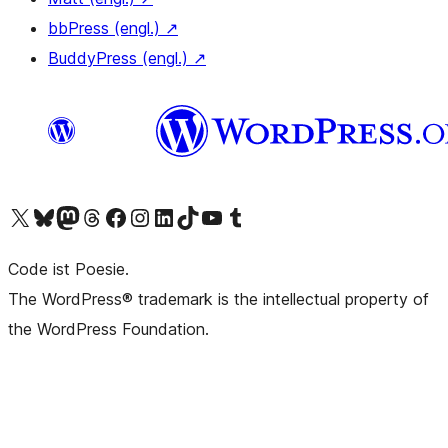
bbPress (engl.)
↗
BuddyPress (engl.)
↗
Das X-Konto (früher Twitter) von WordPress.org besuchen
Das Bluesky-Konto von WordPress.org besuchen
Das Mastodon-Konto von WordPress.org besuchen
Das Threads-Konto von WordPress.org besuchen
Die Facebook-Seite von WordPress.org besuchen
Das Instagram-Konto von WordPress.org besuchen
Das LinkedIn-Konto von WordPress.org besuchen
Das TikTok-Konto von WordPress.org besuchen
Den YouTube-Kanal von WordPress.org besuchen
Das Tumblr-Konto von WordPress.org besuchen
Code ist Poesie.
The WordPress® trademark is the intellectual property of
the WordPress Foundation.