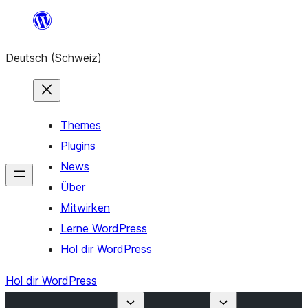
Zum
Inhalt
Deutsch (Schweiz)
springen
Themes
Plugins
News
Über
Mitwirken
Lerne WordPress
Hol dir WordPress
Hol dir WordPress