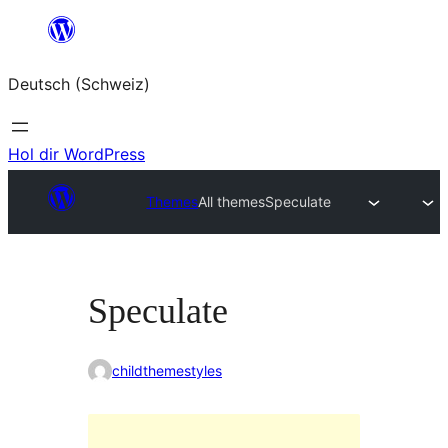
Zum
Inhalt
Deutsch (Schweiz)
springen
Hol dir WordPress
Themes
All themes
Speculate
Speculate
childthemestyles