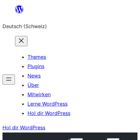
Zum
Inhalt
Deutsch (Schweiz)
springen
Themes
Plugins
News
Über
Mitwirken
Lerne WordPress
Hol dir WordPress
Hol dir WordPress