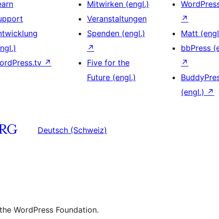
earn
Mitwirken (engl.)
WordPres
upport
Veranstaltungen
↗
ntwicklung
Spenden (engl.)
Matt (engl
ngl.)
↗
bbPress (e
ordPress.tv
↗
Five for the
↗
Future (engl.)
BuddyPre
(engl.)
↗
Deutsch (Schweiz)
 the WordPress Foundation.