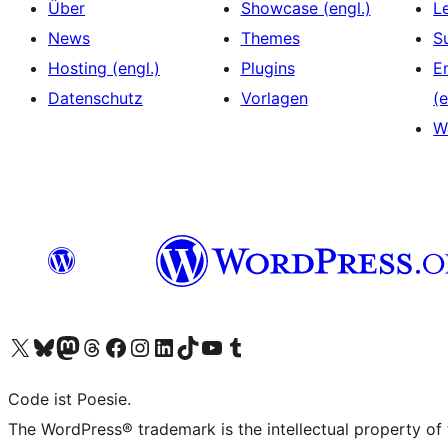
Über
Showcase (engl.)
L
News
Themes
S
Hosting (engl.)
Plugins
E
Datenschutz
Vorlagen
(e
W
Das X-Konto (früher Twitter) von WordPress.org besuchen
Das Bluesky-Konto von WordPress.org besuchen
Das Mastodon-Konto von WordPress.org besuchen
Das Threads-Konto von WordPress.org besuchen
Die Facebook-Seite von WordPress.org besuchen
Das Instagram-Konto von WordPress.org besuchen
Das LinkedIn-Konto von WordPress.org besuchen
Das TikTok-Konto von WordPress.org besuchen
Den YouTube-Kanal von WordPress.org besuchen
Das Tumblr-Konto von WordPress.org besuchen
Code ist Poesie.
The WordPress® trademark is the intellectual property of