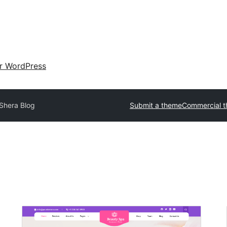
ir WordPress
Shera Blog
Submit a theme
Commercial 