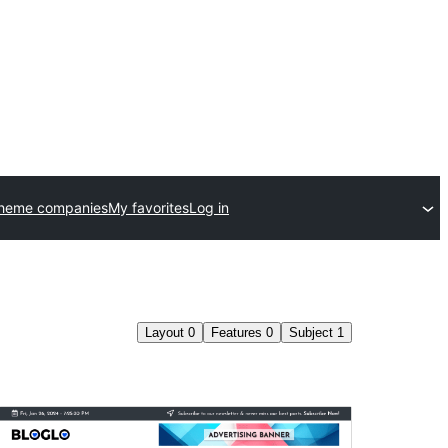
theme companies
My favorites
Log in
Layout
0
Features
0
Subject
1