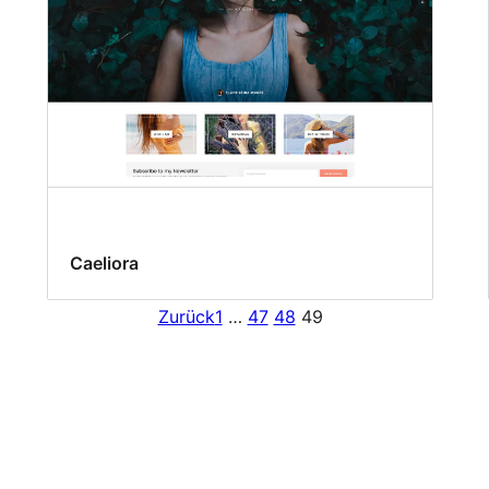
Caeliora
Zurück
1
…
47
48
49