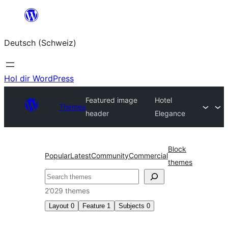
Zum
Inhalt
Deutsch (Schweiz)
springen
Hol dir WordPress
Featured image
Hotel
Themes
header
Elegance
Block
Popular
Latest
Community
Commercial
themes
Suchen
2’029 themes
Layout
0
Feature
1
Subjects
0