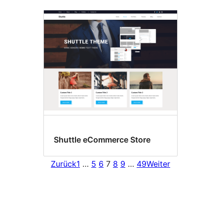
Shuttle eCommerce Store
Zurück
1
…
5
6
7
8
9
…
49
Weiter