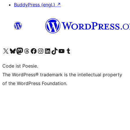
BuddyPress (engl.)
↗
Das X-Konto (früher Twitter) von WordPress.org besuchen
Das Bluesky-Konto von WordPress.org besuchen
Das Mastodon-Konto von WordPress.org besuchen
Das Threads-Konto von WordPress.org besuchen
Die Facebook-Seite von WordPress.org besuchen
Das Instagram-Konto von WordPress.org besuchen
Das LinkedIn-Konto von WordPress.org besuchen
Das TikTok-Konto von WordPress.org besuchen
Den YouTube-Kanal von WordPress.org besuchen
Das Tumblr-Konto von WordPress.org besuchen
Code ist Poesie.
The WordPress® trademark is the intellectual property
of the WordPress Foundation.