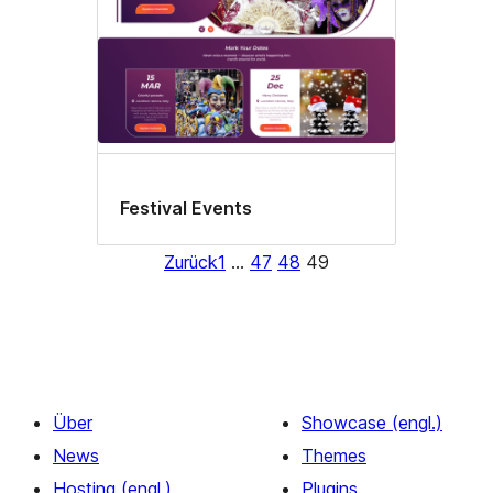
Festival Events
Zurück
1
…
47
48
49
Über
Showcase (engl.)
News
Themes
Hosting (engl.)
Plugins