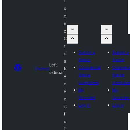
L
o
p
e
z
C
r
Submit a
Submit a
e
theme
theme
a
Left
Commercial
Commerc
Themes
ti
sidebar
theme
theme
v
companies
compani
e
My
My
P
favorites
favorites
o
Log in
Log in
rt
f
o
li