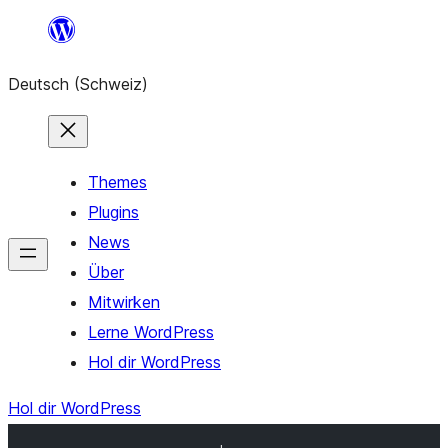
Zum
Inhalt
Deutsch (Schweiz)
springen
Themes
Plugins
News
Über
Mitwirken
Lerne WordPress
Hol dir WordPress
Hol dir WordPress