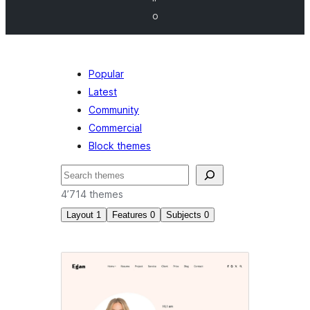
o
Popular
Latest
Community
Commercial
Block themes
Suchen
4’714 themes
Layout
1
Features
0
Subjects
0
Left
sidebar