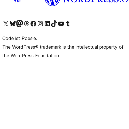
Das X-Konto (früher Twitter) von WordPress.org besuchen
Das Bluesky-Konto von WordPress.org besuchen
Das Mastodon-Konto von WordPress.org besuchen
Das Threads-Konto von WordPress.org besuchen
Die Facebook-Seite von WordPress.org besuchen
Das Instagram-Konto von WordPress.org besuchen
Das LinkedIn-Konto von WordPress.org besuchen
Das TikTok-Konto von WordPress.org besuchen
Den YouTube-Kanal von WordPress.org besuchen
Das Tumblr-Konto von WordPress.org besuchen
Code ist Poesie.
The WordPress® trademark is the intellectual property of
the WordPress Foundation.