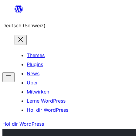
Zum
Inhalt
Deutsch (Schweiz)
springen
Themes
Plugins
News
Über
Mitwirken
Lerne WordPress
Hol dir WordPress
Hol dir WordPress