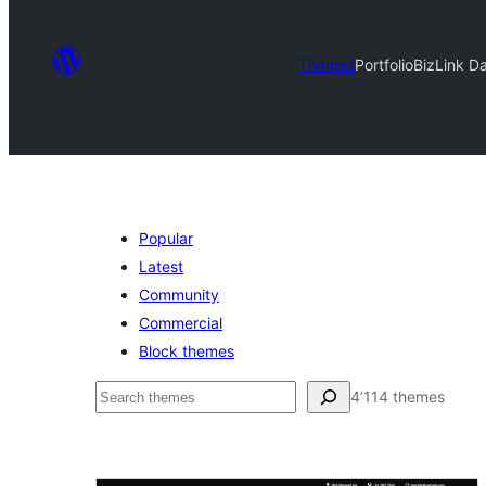
Themes
Portfolio
BizLink D
Popular
Latest
Community
Commercial
Block themes
Suchen
4’114 themes