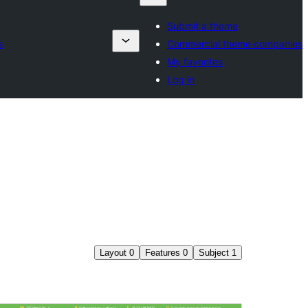
Submit a theme
s
Commercial theme companies
My favorites
Log in
Layout
0
Features
0
Subject
1