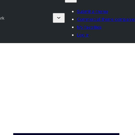
Submit a theme
ark
Commercial theme companie
My favorites
Log in