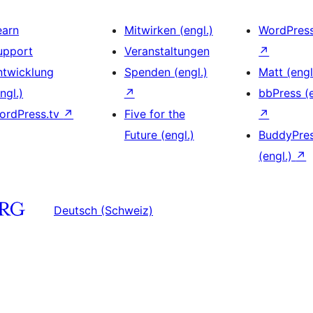
earn
Mitwirken (engl.)
WordPres
upport
Veranstaltungen
↗
ntwicklung
Spenden (engl.)
Matt (engl
ngl.)
↗
bbPress (e
ordPress.tv
↗
Five for the
↗
Future (engl.)
BuddyPre
(engl.)
↗
Deutsch (Schweiz)