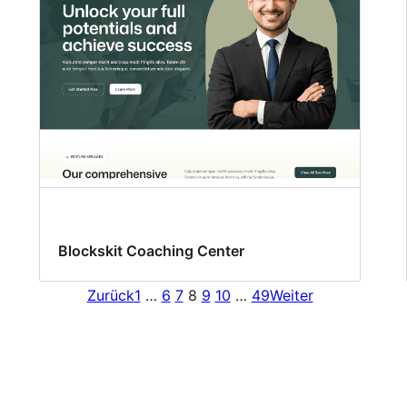
Blockskit Coaching Center
Zurück
1
…
6
7
8
9
10
…
49
Weiter