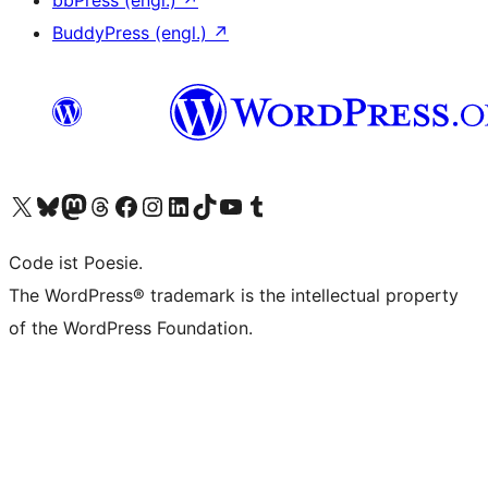
bbPress (engl.)
↗
BuddyPress (engl.)
↗
Das X-Konto (früher Twitter) von WordPress.org besuchen
Das Bluesky-Konto von WordPress.org besuchen
Das Mastodon-Konto von WordPress.org besuchen
Das Threads-Konto von WordPress.org besuchen
Die Facebook-Seite von WordPress.org besuchen
Das Instagram-Konto von WordPress.org besuchen
Das LinkedIn-Konto von WordPress.org besuchen
Das TikTok-Konto von WordPress.org besuchen
Den YouTube-Kanal von WordPress.org besuchen
Das Tumblr-Konto von WordPress.org besuchen
Code ist Poesie.
The WordPress® trademark is the intellectual property
of the WordPress Foundation.