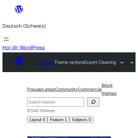
Zum
Inhalt
Deutsch (Schweiz)
springen
Hol dir WordPress
Themes
Theme options
Expert Cleaning
Block
Popular
Latest
Community
Commercial
themes
Suchen
6’040 themes
Layout
0
Feature
1
Subjects
0