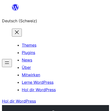
Zum
Inhalt
Deutsch (Schweiz)
springen
Themes
Plugins
News
Über
Mitwirken
Lerne WordPress
Hol dir WordPress
Hol dir WordPress