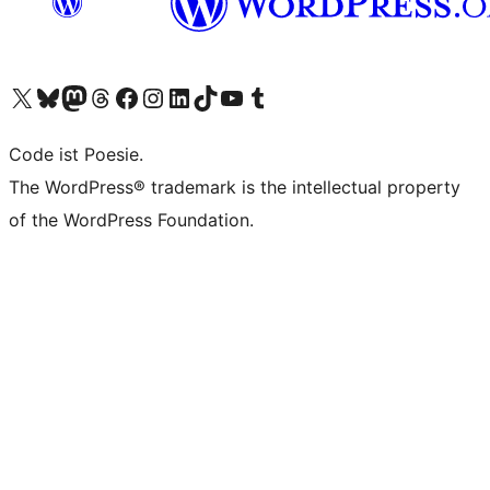
Das X-Konto (früher Twitter) von WordPress.org besuchen
Das Bluesky-Konto von WordPress.org besuchen
Das Mastodon-Konto von WordPress.org besuchen
Das Threads-Konto von WordPress.org besuchen
Die Facebook-Seite von WordPress.org besuchen
Das Instagram-Konto von WordPress.org besuchen
Das LinkedIn-Konto von WordPress.org besuchen
Das TikTok-Konto von WordPress.org besuchen
Den YouTube-Kanal von WordPress.org besuchen
Das Tumblr-Konto von WordPress.org besuchen
Code ist Poesie.
The WordPress® trademark is the intellectual property
of the WordPress Foundation.