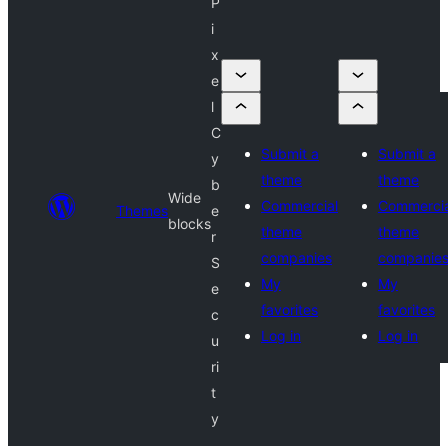
P
i
x
e
l
C
Submit a
Submit a
y
theme
theme
b
Wide
Commercial
Commercia
Themes
e
blocks
theme
theme
r
companies
companie
S
My
My
e
favorites
favorites
c
Log in
Log in
u
ri
t
y