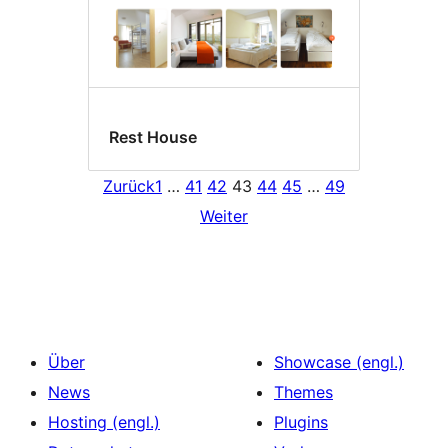
Rest House
Zurück
1
…
41
42
43
44
45
…
49
Weiter
Über
Showcase (engl.)
News
Themes
Hosting (engl.)
Plugins