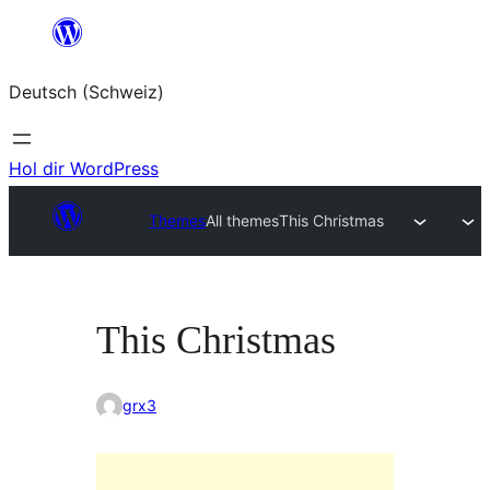
Zum
Inhalt
Deutsch (Schweiz)
springen
Hol dir WordPress
Themes
All themes
This Christmas
This Christmas
grx3