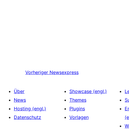
Vorheriger
Newsexpress
Über
Showcase (engl.)
L
News
Themes
S
Hosting (engl.)
Plugins
E
Datenschutz
Vorlagen
(e
W