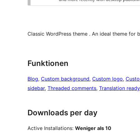
Classic WordPress theme . An ideal theme for b
Funktionen
Blog
, 
Custom background
, 
Custom logo
, 
Cust
sidebar
, 
Threaded comments
, 
Translation ready
Downloads per day
Active Installations:
Weniger als 10