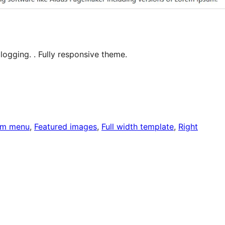
logging. . Fully responsive theme.
om menu
, 
Featured images
, 
Full width template
, 
Right