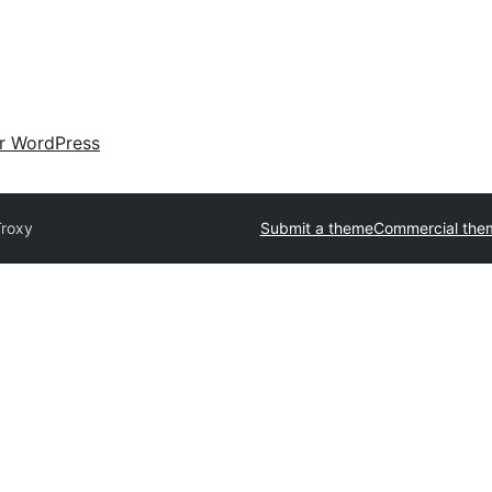
ir WordPress
Troxy
Submit a theme
Commercial the