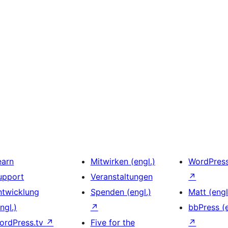
earn
Mitwirken (engl.)
WordPres
upport
Veranstaltungen
↗
ntwicklung
Spenden (engl.)
Matt (engl
ngl.)
↗
bbPress (e
ordPress.tv
↗
Five for the
↗