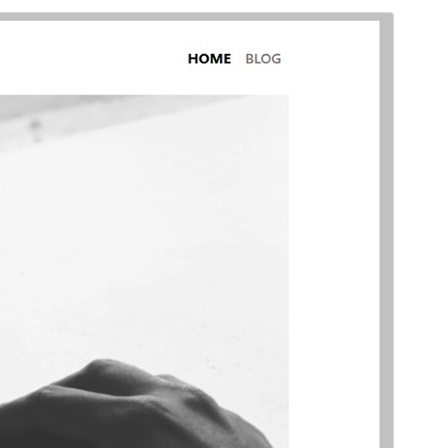
Vorschau
Download
Version
1.0.7
Last updated
September 13, 2025
Active installations
Weniger als 10
WordPress version
5.5
PHP version
7.2
Theme homepage