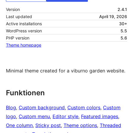
Version
2.4.1
Last updated
April 19, 2026
Active installations
30+
WordPress version
5.5
PHP version
5.6
Theme homepage
Minimal theme created for a viburno garden website.
Funktionen
Blog
, 
Custom background
, 
Custom colors
, 
Custom
logo
, 
Custom menu
, 
Editor style
, 
Featured images
, 
One column
, 
Sticky post
, 
Theme options
, 
Threaded