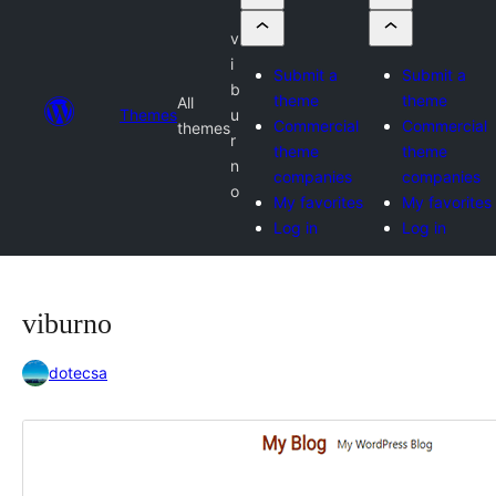
v
i
Submit a
Submit a
b
theme
theme
All
Themes
u
Commercial
Commercial
themes
r
theme
theme
n
companies
companies
o
My favorites
My favorites
Log in
Log in
viburno
dotecsa