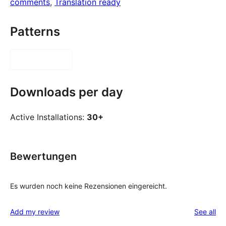
comments
, 
Translation ready
Patterns
Downloads per day
Active Installations:
30+
Bewertungen
Es wurden noch keine Rezensionen eingereicht.
re
Add my review
See all