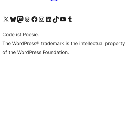
Das X-Konto (früher Twitter) von WordPress.org besuchen
Das Bluesky-Konto von WordPress.org besuchen
Das Mastodon-Konto von WordPress.org besuchen
Das Threads-Konto von WordPress.org besuchen
Die Facebook-Seite von WordPress.org besuchen
Das Instagram-Konto von WordPress.org besuchen
Das LinkedIn-Konto von WordPress.org besuchen
Das TikTok-Konto von WordPress.org besuchen
Den YouTube-Kanal von WordPress.org besuchen
Das Tumblr-Konto von WordPress.org besuchen
Code ist Poesie.
The WordPress® trademark is the intellectual property
of the WordPress Foundation.