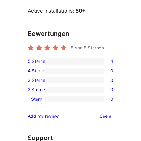
Active Installations:
50+
Bewertungen
5
von 5 Sternen.
5 Sterne
1
1
4 Sterne
0
5-
0
3 Sterne
0
Sterne-
4-
0
Rezension
2 Sterne
0
Sterne-
3-
0
Rezensionen
1 Stern
0
Sterne-
2-
0
Rezensionen
Sterne-
1-
reviews
Add my review
See all
Rezensionen
Sterne-
Rezensionen
Support