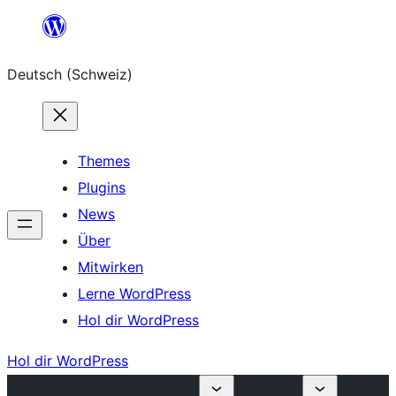
Zum
Inhalt
Deutsch (Schweiz)
springen
Themes
Plugins
News
Über
Mitwirken
Lerne WordPress
Hol dir WordPress
Hol dir WordPress